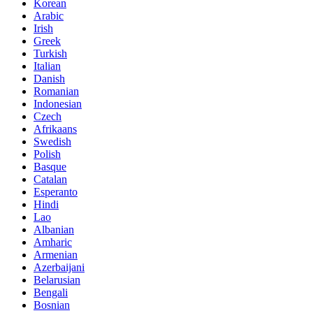
Korean
Arabic
Irish
Greek
Turkish
Italian
Danish
Romanian
Indonesian
Czech
Afrikaans
Swedish
Polish
Basque
Catalan
Esperanto
Hindi
Lao
Albanian
Amharic
Armenian
Azerbaijani
Belarusian
Bengali
Bosnian