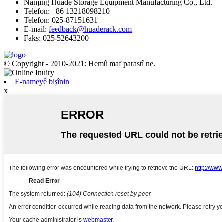
Nanjing Huade Storage Equipment Manufacturing Co., Ltd.
Telefon: +86 13218098210
Telefon: 025-87151631
E-mail:
feedback@huaderack.com
Faks: 025-52643200
© Copyright - 2010-2021: Hemû maf parastî ne.
E-nameyê bişînin
x