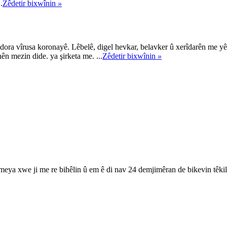
.
Zêdetir bixwînin
»
ora vîrusa koronayê. Lêbelê, digel hevkar, belavker û xerîdarên me yê
 mezin dide. ya şirketa me. ...
Zêdetir bixwînin
»
ameya xwe ji me re bihêlin û em ê di nav 24 demjimêran de bikevin têkil