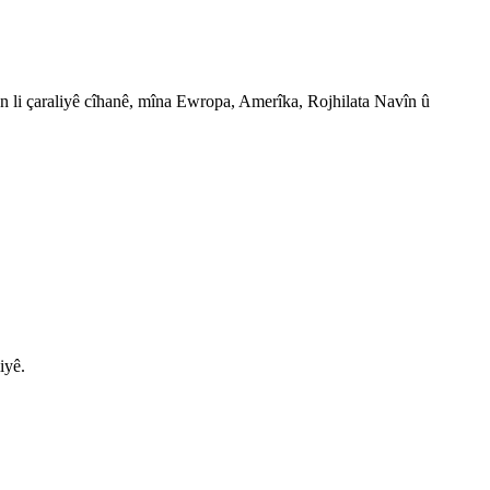
n li çaraliyê cîhanê, mîna Ewropa, Amerîka, Rojhilata Navîn û
iyê.