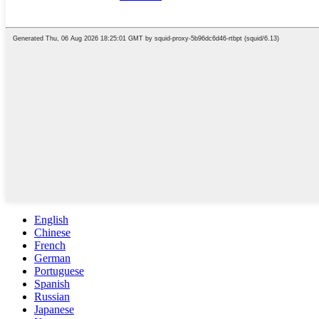
English
Chinese
French
German
Portuguese
Spanish
Russian
Japanese