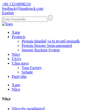
+86 13218098210
feedback@huaderack.com
English
Xane
Products
Pergala hilanînê ya bi tevahî otomatîk
Pergala Storage Semi-automated
Storage Racking System
Nûçe
FAQs
Çûna nava
Tour Factory
Şehade
Paqij bûn
Xane
Nûçe
Nûçe
Nûçeyên pargîdaniyê