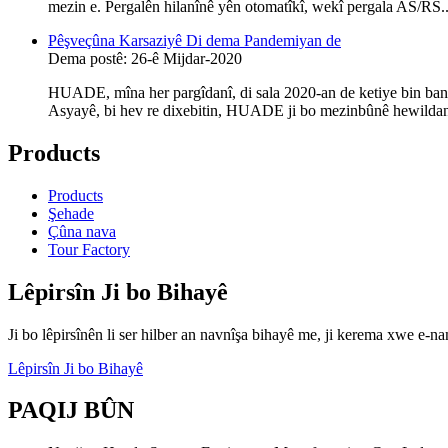
mezin e. Pergalên hilanînê yên otomatîkî, wekî pergala AS/RS..
Pêşveçûna Karsaziyê Di dema Pandemiyan de
Dema postê: 26-ê Mijdar-2020
HUADE, mîna her pargîdanî, di sala 2020-an de ketiye bin band
Asyayê, bi hev re dixebitin, HUADE ji bo mezinbûnê hewildanên
Products
Products
Şehade
Çûna nava
Tour Factory
Lêpirsîn Ji bo Bihayê
Ji bo lêpirsînên li ser hilber an navnîşa bihayê me, ji kerema xwe e-n
Lêpirsîn Ji bo Bihayê
PAQIJ BÛN