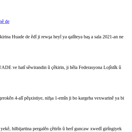
inê de
kirina Huade de êdî ji rewşa heyî ya qalîteya baş a sala 2021-an ne
UADE ve hatî sêwirandin û çêkirin, ji hêla Federasyona Lojîstîk û
gerokên 4-alî pêşxistiye, nifşa 1-emîn ji bo kargeha vexwarinê ya bi
ekê, hilbijartina pergalên çêtirîn û herî guncaw xwedî girîngiyek