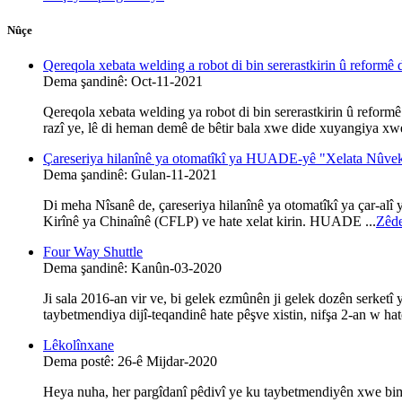
Nûçe
Qereqola xebata welding a robot di bin sererastkirin û reformê d
Dema şandinê: Oct-11-2021
Qereqola xebata welding ya robot di bin sererastkirin û reformê
razî ye, lê di heman demê de bêtir bala xwe dide xuyangiya xweş
Çareseriya hilanînê ya otomatîkî ya HUADE-yê "Xelata Nûvekir
Dema şandinê: Gulan-11-2021
Di meha Nîsanê de, çareseriya hilanînê ya otomatîkî ya çar-alî 
Kirînê ya Chinaînê (CFLP) ve hate xelat kirin. HUADE ...
Zêde
Four Way Shuttle
Dema şandinê: Kanûn-03-2020
Ji sala 2016-an vir ve, bi gelek ezmûnên ji gelek dozên serketî 
taybetmendiya dijî-teqandinê hate pêşve xistin, nifşa 2-an w hat
Lêkolînxane
Dema postê: 26-ê Mijdar-2020
Heya nuha, her pargîdanî pêdivî ye ku taybetmendiyên xwe bimîn