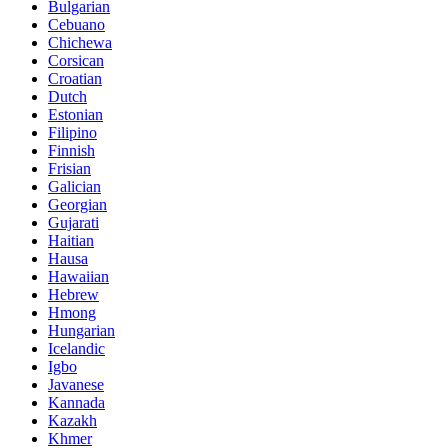
Bulgarian
Cebuano
Chichewa
Corsican
Croatian
Dutch
Estonian
Filipino
Finnish
Frisian
Galician
Georgian
Gujarati
Haitian
Hausa
Hawaiian
Hebrew
Hmong
Hungarian
Icelandic
Igbo
Javanese
Kannada
Kazakh
Khmer