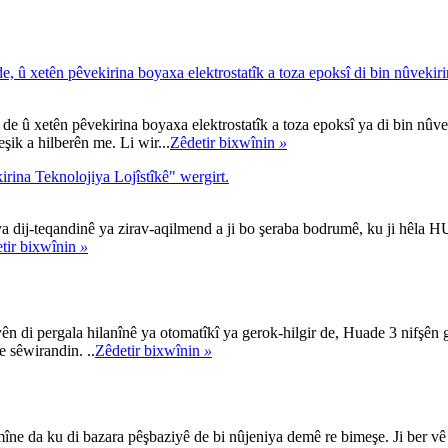
e, û xetên pêvekirina boyaxa elektrostatîk a toza epoksî di bin nûvekir
 de û xetên pêvekirina boyaxa elektrostatîk a toza epoksî ya di bin nûve
ik a hilberên me. Li wir...
Zêdetir bixwînin
»
ina Teknolojiya Lojîstîkê" wergirt.
ya dij-teqandinê ya zirav-aqilmend a ji bo şeraba bodrumê, ku ji hêla H
tir bixwînin
»
yên di pergala hilanînê ya otomatîkî ya gerok-hilgir de, Huade 3 nifşên 
e sêwirandin. ..
Zêdetir bixwînin
»
e da ku di bazara pêşbaziyê de bi nûjeniya demê re bimeşe. Ji ber vê y