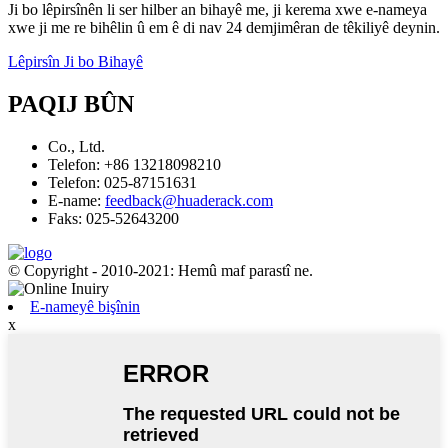
Ji bo lêpirsînên li ser hilber an bihayê me, ji kerema xwe e-nameya
xwe ji me re bihêlin û em ê di nav 24 demjimêran de têkiliyê deynin.
Lêpirsîn Ji bo Bihayê
PAQIJ BÛN
Co., Ltd.
Telefon: +86 13218098210
Telefon: 025-87151631
E-name:
feedback@huaderack.com
Faks: 025-52643200
© Copyright - 2010-2021: Hemû maf parastî ne.
E-nameyê bişînin
x