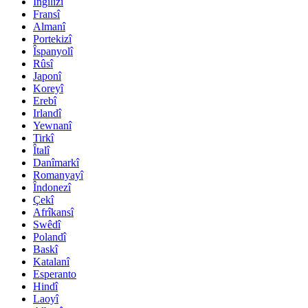
Îngilîzî
Fransî
Almanî
Portekizî
Îspanyolî
Rûsî
Japonî
Koreyî
Erebî
Irlandî
Yewnanî
Tirkî
Îtalî
Danîmarkî
Romanyayî
Îndonezî
Çekî
Afrîkansî
Swêdî
Polandî
Baskî
Katalanî
Esperanto
Hindî
Laoyî