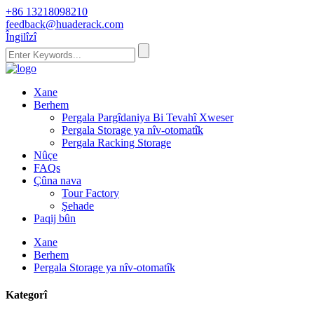
+86 13218098210
feedback@huaderack.com
Îngilîzî
Xane
Berhem
Pergala Pargîdaniya Bi Tevahî Xweser
Pergala Storage ya nîv-otomatîk
Pergala Racking Storage
Nûçe
FAQs
Çûna nava
Tour Factory
Şehade
Paqij bûn
Xane
Berhem
Pergala Storage ya nîv-otomatîk
Kategorî