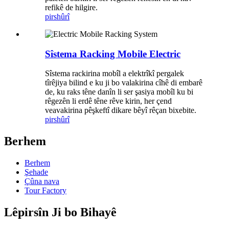
refikê de hilgire.
pirs
hûrî
Sîstema Racking Mobile Electric
Sîstema rackirina mobîl a elektrîkî pergalek
tîrêjiya bilind e ku ji bo valakirina cîhê di embarê
de, ku raks têne danîn li ser şasiya mobîl ku bi
rêgezên li erdê têne rêve kirin, her çend
veavakirina pêşkeftî dikare bêyî rêçan bixebite.
pirs
hûrî
Berhem
Berhem
Şehade
Çûna nava
Tour Factory
Lêpirsîn Ji bo Bihayê