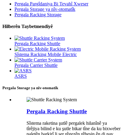
Pergala Pargîdaniya Bi Tevahî Xweser
Pergala Storage ya nîv-otomatîk
Pergala Racking Storage
Hilberên Taybetmendiyê
Pergala Racking Shuttle
Sîstema Racking Mobile Electric
Pergala Carrier Shuttle
ASRS
Pergala Storage ya nîv-otomatîk
Pergala Racking Shuttle
Sîstema raketina şutlê pergalek hilanînê ya
tîrêjiya bilind e ku şutle bikar tîne da ku bixweber
paletên barkirî li ser rêgezên rêhesin ên di nav