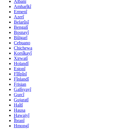
Albanî
Amharîkî
Ermenî
Azerî
Belarûsî
Bengalî
Bosnayî
Bûlgarî
Cebuano
Chichewa
Korsîkayî
Xirwatî
Holandî
Estonî
Fîlîpînî
Fînlandî
Frisian
Galîsyayî
Gurcî
Gujaratî
Haîtî
Hausa
Hawaiyî
Îbranî
Hmongî