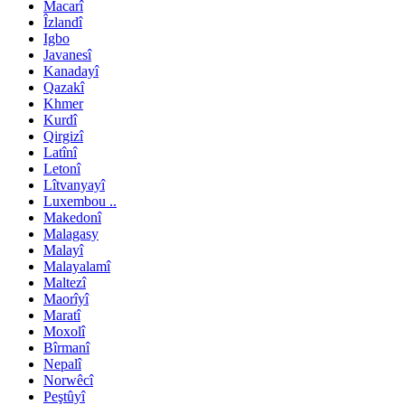
Macarî
Îzlandî
Igbo
Javanesî
Kanadayî
Qazakî
Khmer
Kurdî
Qirgizî
Latînî
Letonî
Lîtvanyayî
Luxembou ..
Makedonî
Malagasy
Malayî
Malayalamî
Maltezî
Maorîyî
Maratî
Moxolî
Bîrmanî
Nepalî
Norwêcî
Peştûyî