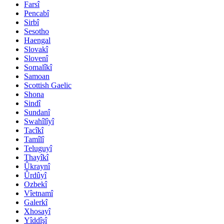
Farsî
Pencabî
Sirbî
Sesotho
Haengal
Slovakî
Slovenî
Somalîkî
Samoan
Scottish Gaelic
Shona
Sindî
Sundanî
Swahîlîyî
Tacîkî
Tamîlî
Teluguyî
Thayîkî
Ûkraynî
Ûrdûyî
Ozbekî
Vîetnamî
Galerkî
Xhosayî
Yîddîşî